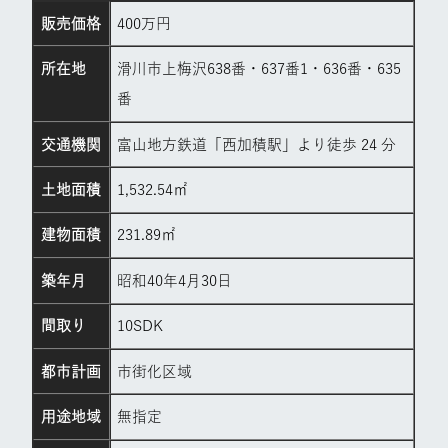
販売価格
400万円
所在地
滑川市上梅沢638番・637番1・636番・635
番
交通機関
富山地方鉄道「西加積駅」より徒歩 24 分
土地面積
1,532.54㎡
建物面積
231.89㎡
築年月
昭和40年4月30日
間取り
10SDK
都市計画
市街化区域
用途地域
無指定